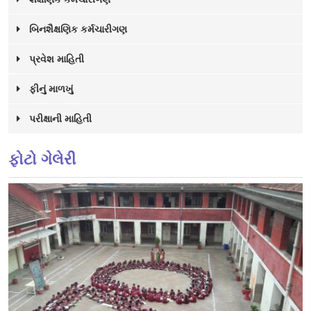
બિનશૈક્ષણિક કર્મચારીગણ
પ્રવેશ માહિતી
ફીનું માળખું
પરીક્ષાની માહિતી
ફોટો ગેલેરી