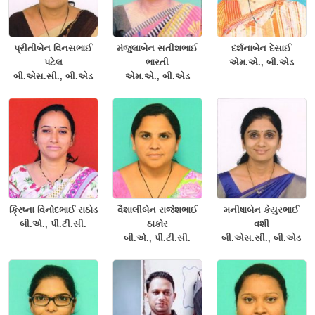
પ્રીતીબેન વિનસભાઈ
મંજુલાબેન સતીશભાઈ
દર્શનાબેન દેસાઈ
પટેલ
ભારતી
એમ.એ., બી.એડ
બી.એસ.સી., બી.એડ
એમ.એ., બી.એડ
ક્રિષ્ના વિનોદભાઈ રાઠોડ
વૈશાલીબેન રાજેશભાઈ
મનીષાબેન કેયુરભાઈ
બી.એ., પી.ટી.સી.
ઠાકોર
વશી
બી.એ., પી.ટી.સી.
બી.એસ.સી., બી.એડ