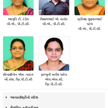
જાગૃતિ ટી. ટંડેલ
વિશાલભાઈ એ. ઠાકોર
પ્રતિક્ષા ગુણવંતભાઈ
બી.એ., પી.ટી.સી.
બી.એ., પી.ટી.સી.
પટેલ
બી.એ., પી.ટી.સી.
મીનાક્ષીબેન એમ. નાયક
ફાલ્ગુની મનીષ પારેખ
બી.કોમ, પ્રિ.પી.ટી.સી
એચ.એસ.સી,
પ્રિ.પી.ટી.સી.
આચાર્યાશ્રીનો સંદેશ
શૈક્ષણિક કર્મચારીગણ