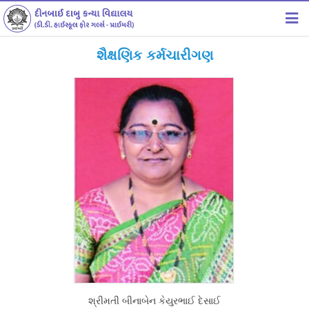
હોમ
શૈક્ષણિક કર્મચારીગણ
સંસ્થા વિષે
શાળા વિષે
સમાચાર
સૂચનાઓ
ફોટો ગેલેરી
ડાઉનલોડ
સંપર્ક
શ્રીમતી બીનાબેન કેયુરભાઈ દેસાઈ