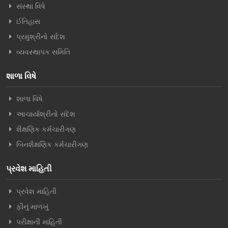
સંસ્થા વિષે
ઈતિહાસ
પ્રમુશ્રીનો સંદેશ
વ્યવસ્થાપક સમિતિ
શાળા વિષે
શાળા વિષે
આચાર્યાશ્રીનો સંદેશ
શૈક્ષણિક કર્મચારીગણ
બિનશૈક્ષણિક કર્મચારીગણ
પ્રવેશ માહિતી
પ્રવેશ માહિતી
ફીનું માળખું
પરીક્ષાની માહિતી