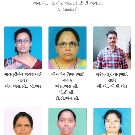
એમ.એ., બી.એડ, એ.ટી.ડી.ટી.ટી.એન.સી
આચાર્યાશ્રી
ગાયત્રીબેન જયેશભાઈ
બીનાબેન વિજયભાઈ
મુકેશચંદ્ર નાનુભાઈ.
નાયક
નાયક
રાઠોડ
એમ.એસ.સી., બી.એડ
એસ.એસ.સી.,
બી.એ., બી.પી.એડ
પી.ટી.સી.,
ટી.ટી.એન.સી.