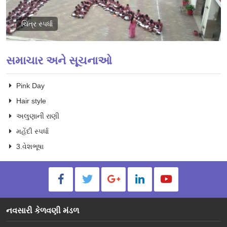
ચિત્ર સ્પર્ધા
સમાચાર અને સૂચનાઓ
Pink Day
Hair style
અલુણાની રાણી
મહેંદી સ્પર્ધા
3.વેશભૂષા
નવસારી કેળવણી મંડળ